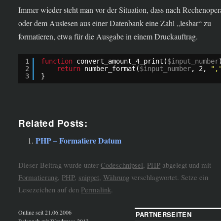
Immer wieder steht man vor der Situation, dass nach Rechenoper
oder dem Auslesen aus einer Datenbank eine Zahl „lesbar“ zu
formatieren, etwa für die Ausgabe in einem Druckauftrag.
1
function
convert_amount_4_print(
$input_number
2
return
number_format(
$input_number
, 2, 
",
3
}
Related Posts:
PHP – Formatiere Datum
Dieser Beitrag wurde unter
Codeschnipsel
,
PHP
abgelegt und mit
Formatierung
,
PHP
,
snippet
,
Währung
verschlagwortet. Setze ein
Lesezeichen auf den
Permalink
.
Online seit 21.06.2006
PARTNERSEITEN
Relaunch mit Wordpress 2013