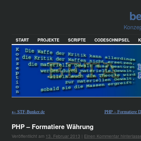
be
Konzep
START
PROJEKTE
SCRIPTE
CODESCHNIPSEL
K
←
STF-Bunker.de
PHP – Formatiere 
PHP – Formatiere Währung
Veröffentlicht am
13. Februar 2013
|
Einen Kommentar hinterlass